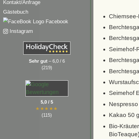
Kontakt/­Anfrage
Gästebuch
Chiemsee-B
Facebook
Berchtesga
Instagram
Berchtesga
Seimehof-R
Berchtesga
Sehr gut
– 6,0 / 6
(219)
Berchtesga
Wurstaufsc
Seimehof E
5,0 / 5
Nespresso 
★★★★★
Kakao 50 
(115)
Bio-Kräute
BioTeaque)