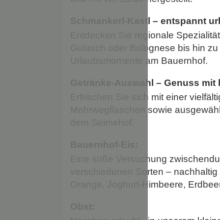
Schmankerl-Kastl – entspannt ur
Entdecken Sie regionale Spezialit
Gulasch oder Bolognese bis hin zu 
Urlaubsmomente am Bauernhof.
Getränke-Auswahl – Genuss mit
Erfrischen Sie sich mit einer vielf
Mehrwegflaschen sowie ausgewählt
dem Seimehof.
Bauernhof-Eis:
Eine süße Versuchung zwischendurc
verschiedenen Sorten – nachhaltig 
Orange, Joghurt-Himbeere, Erdbeere
Obst: