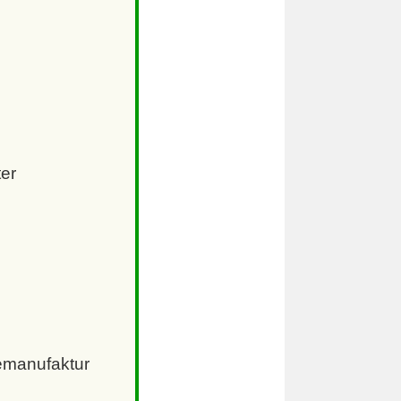
er
emanufaktur