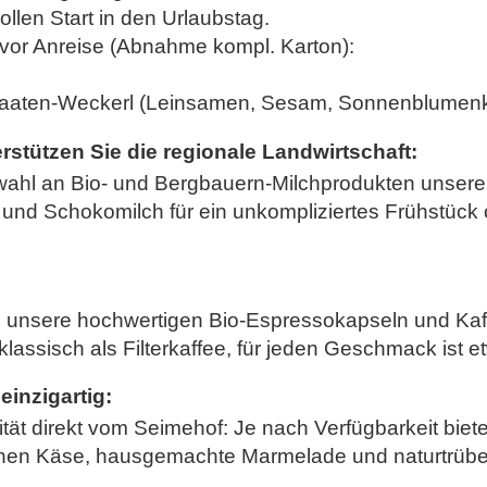
llen Start in den Urlaubstag.
 vor Anreise (Abnahme kompl. Karton):
 Saaten-Weckerl (Leinsamen, Sesam, Sonnenblumenk
rstützen Sie die regionale Landwirtschaft:
wahl an Bio- und Bergbauern-Milchprodukten unserer 
und Schokomilch für ein unkompliziertes Frühstück 
 unsere hochwertigen Bio-Espressokapseln und Kaf
assisch als Filterkaffee, für jeden Geschmack ist e
einzigartig:
t direkt vom Seimehof: Je nach Verfügbarkeit bieten
nen Käse, hausgemachte Marmelade und naturtrüben 