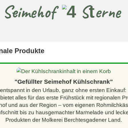
m Seimehof
MENÜ
nale Produkte
Der Inhalt des
Seimehof-
"Gefüllter Seimehof Kühlschrank"
Kühlschranks –
 entspannt in den Urlaub, ganz ohne ersten Einkauf: 
Regionaler
bietet alles für das erste Frühstück mit regionalen 
Genuss für Ihr
of und aus der Region – vom eigenen Rohmilchkäs
erstes Urlaubs-
fschnitt bis zu hausgemachter Marmelade und lecke
Frühstück
Produkten der Molkerei Berchtesgadener Land.
(Symbolbild, der