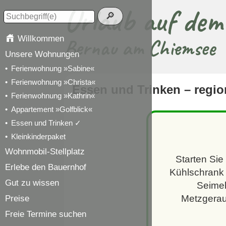
Urlaub auf de
Willkommen
Bernau am Chiemsee
Unsere Wohnungen
Ferienwohnung »Sabine«
Ferienwohnung »Christa«
Essen und Trinken – regio
Ferienwohnung »Kathrin«
Appartement »Golfblick«
Essen und Trinken
Kleinkinderpaket
Wohnmobil-Stellplatz
Starten Sie
Erlebe den Bauernhof
Kühlschrank 
Gut zu wissen
Seimeh
Metzgerau
Preise
Freie Termine suchen