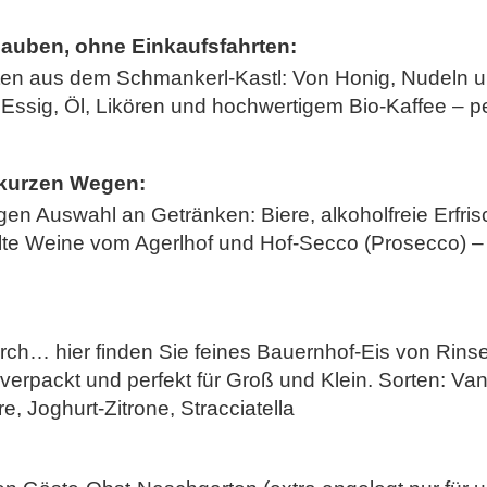
lauben, ohne Einkaufsfahrten:
äten aus dem Schmankerl-Kastl: Von Honig, Nudeln u
Essig, Öl, Likören und hochwertigem Bio-Kaffee – pe
 kurzen Wegen:
ältigen Auswahl an Getränken: Biere, alkoholfreie Erf
e Weine vom Agerlhof und Hof-Secco (Prosecco) – i
h… hier finden Sie feines Bauernhof-Eis von Rinser
verpackt und perfekt für Groß und Klein. Sorten: Va
, Joghurt-Zitrone, Stracciatella