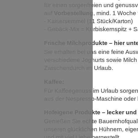
für einen sorgenfreien und genussvo
auf
Vorbestellung
, mind. 1 Woche
- Kaisersemmel (11 Stück/Karton)
- Gebäck-Mix = Kürbiskernspitz +
Frische Milchprodukte – hier unte
Sie erhalten bei uns eine feine Aus
verschiedene Joghurts sowie Milch 
Zwischendurch im Urlaub.
Kaffee:
Für Kaffeegenuss im Urlaub sorgen
aus der Nespresso-Maschine oder kl
Hofeigene Produkte – lecker und 
Genießen Sie echte Bauernhofqualitä
unseren glücklichen Hühnern, eige
und mit viel Liebe hergestellt.