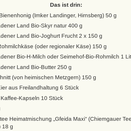
Inhalt Ihres
Das ist drin:
Seimehof-
ienenhonig (Imker Landinger, Hirnsberg) 50 g
Kühlschrank
dener Land Bio-Skyr natur 400 g
kann von der
Abbildung
dener Land Bio-Joghurt Frucht 2 x 150 g
abweichen.)
ohmilchkäse (oder regionaler Käse) 150 g
dener Bio-H-Milch oder Seimehof-Bio-Rohmilch 1 Lit
dener Land Bio-Butter 250 g
hnitt (von heimischen Metzgern) 150 g
ier aus Freilandhaltung 6 Stück
Kaffee-Kapseln 10 Stück
g
rtee Heimatmischung „Gfeida Maxi“ (Chiemgauer Te
 18 g