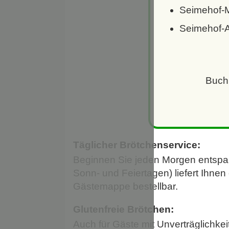
Seimehof-
Seimehof-Ap
Buchb
Täglicher Brötchenservice:
Beginnen Sie jeden Morgen entspan
Sonn- und Feiertagen) liefert Ihne
Gästemappe bestellbar.
Glutenfreie Brötchen:
Auch für Gäste mit Unverträglichke